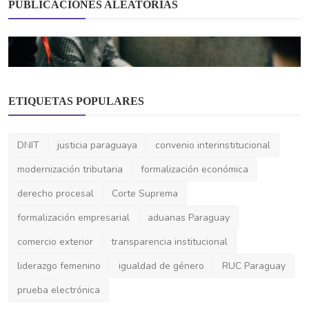
PUBLICACIONES ALEATORIAS
ETIQUETAS POPULARES
DNIT
justicia paraguaya
convenio interinstitucional
modernización tributaria
formalización económica
Constitución de Sociedades
derecho procesal
Corte Suprema
EAS, SA y SRL en Paraguay: diferencias
clave entre las ...
formalización empresarial
aduanas Paraguay
comercio exterior
transparencia institucional
liderazgo femenino
igualdad de género
RUC Paraguay
prueba electrónica