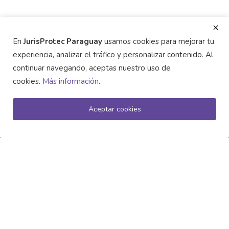
En
JurisProtec Paraguay
usamos cookies para mejorar tu
experiencia, analizar el tráfico y personalizar contenido. Al
continuar navegando, aceptas nuestro uso de
cookies.
Más información
.
ACERCA DE
Aceptar cookies
Jurisprote Paraguay es su socio estratégico en el ecosistema
legal: noticias, lanzamientos, eventos y el directorio más
completo de abogados, escribanos y proveedores
certificados en Paraguay.
ÚLTIMAS PUBLICACIONES