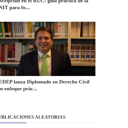
scripción en el RUC: guía práctica de la
IT para fo...
EDEP lanza Diplomado en Derecho Civil
n enfoque prác...
UBLICACIONES ALEATORIAS
Noticias Jurídicas
Gubernamenta