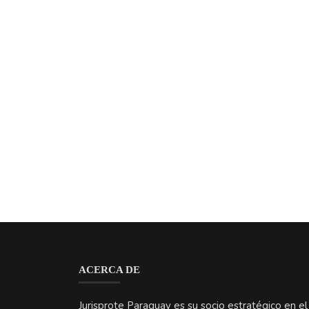
ACERCA DE
Jurisprote Paraguay es su socio estratégico en el
ecosistema legal: noticias, lanzamientos, eventos
el directorio más completo de abogados,
escribanos y proveedores certificados en Paragu