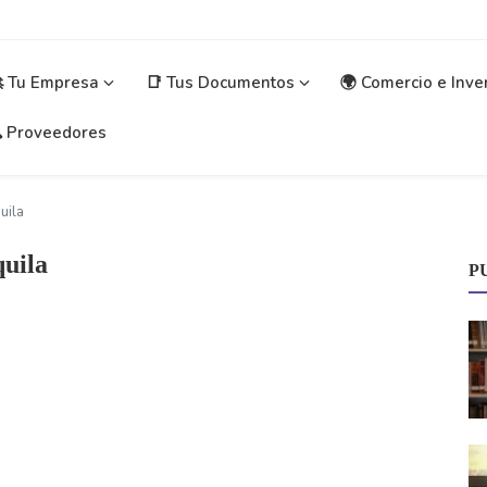
 Tu Empresa
📑 Tus Documentos
🌍 Comercio e Inve
 Proveedores
uila
uila
P