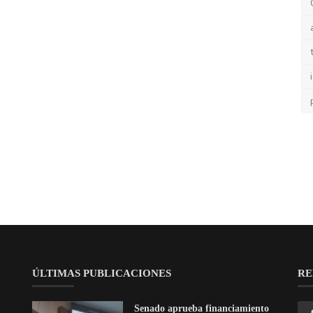
ÚLTIMAS PUBLICACIONES
RE
Senado aprueba financiamiento
de USD 30 millones del BI...
 y
ay.
¡Su
act
Inscripción en el RUC: guía