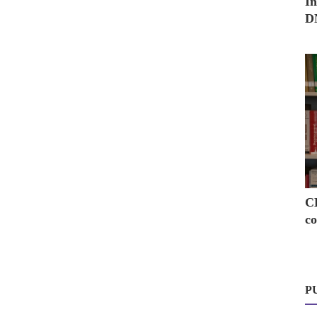
In
DN
C
co
P