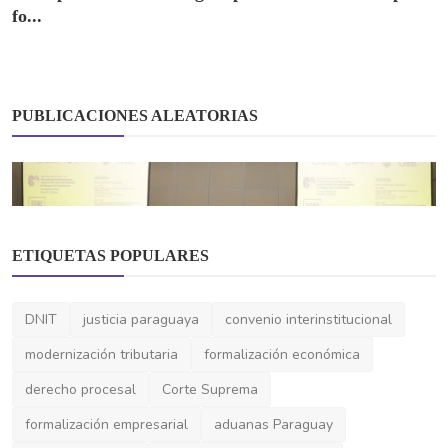
fo...
PUBLICACIONES ALEATORIAS
ETIQUETAS POPULARES
DNIT
justicia paraguaya
convenio interinstitucional
Gubernamentales
Paraguay alberga taller internacional sobre
modernización tributaria
formalización económica
el Registro...
derecho procesal
Corte Suprema
formalización empresarial
aduanas Paraguay