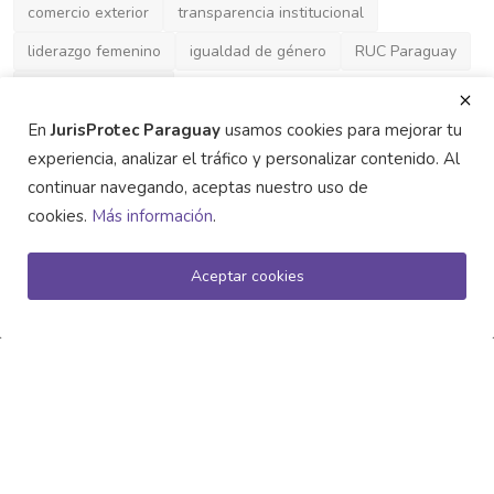
comercio exterior
transparencia institucional
liderazgo femenino
igualdad de género
RUC Paraguay
prueba electrónica
En
JurisProtec Paraguay
usamos cookies para mejorar tu
experiencia, analizar el tráfico y personalizar contenido. Al
continuar navegando, aceptas nuestro uso de
cookies.
Más información
.
Aceptar cookies
ACERCA DE
Jurisprote Paraguay es su socio estratégico en el ecosistema
legal: noticias, lanzamientos, eventos y el directorio más
completo de abogados, escribanos y proveedores
certificados en Paraguay.
ÚLTIMAS PUBLICACIONES