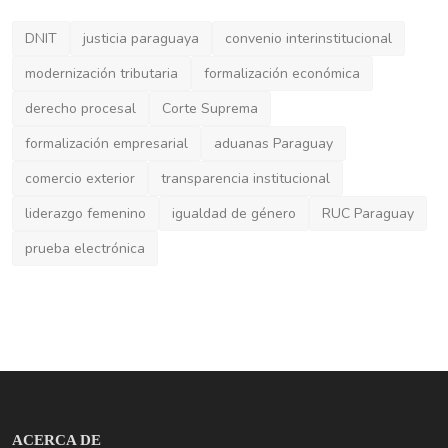
liderazgo femenino
igualdad de género
RUC Paraguay
prueba electrónica
ACERCA DE
Jurisprote Paraguay es su socio estratégico en el ecosistema
legal: noticias, lanzamientos, eventos y el directorio más
completo de abogados, escribanos y proveedores
certificados en Paraguay.
ÚLTIMAS PUBLICACIONES