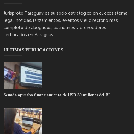
Senado aprueba financiamiento de USD 30 millones del BI...
Inscripción en el RUC: guía práctica de la DNIT para fo...
DNIT capacita a más de 150 usuarios sobre la nueva plat...